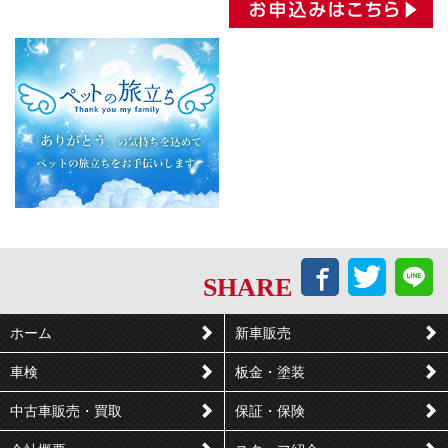
Facebook
Twitt
L
SHARE
で
で
シ
つ
ホーム
新車販売
ェ
ぶ
車検
板金・塗装
ア
や
す
く
中古車販売・買取
保証・保険
る