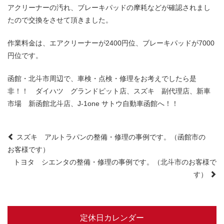
アクリーナーの汚れ、ブレーキパッドの摩耗などが確認されまし
たので交換をさせて頂きました。
作業料金は、エアクリーナーが2400円位、ブレーキパッドが7000
円位です。
函館・北斗市周辺で、車検・点検・修理をお考えでしたら是
非！！ ダイハツ グランドピット店、スズキ 副代理店、新車
市場 新函館北斗店、J-1one サトウ自動車函館へ！！
Post
スズキ アルトラパンの整備・修理の事例です。（函館市の
お客様です）
navigation
トヨタ シエンタの整備・修理の事例です。（北斗市のお客様で
す）
定休日カレンダー