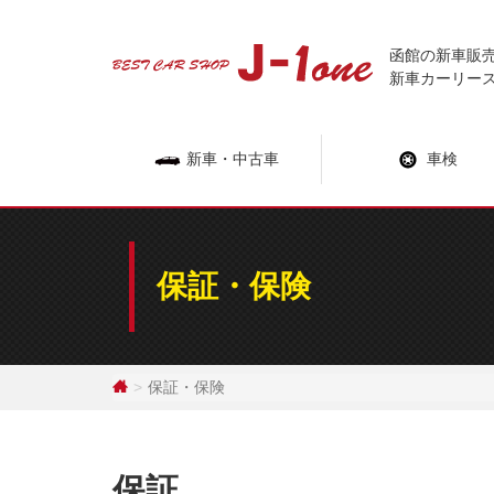
Skip
to
函館の新車販
content
新車カーリー
新車・中古車
車検
保証・保険
保証・保険
保証