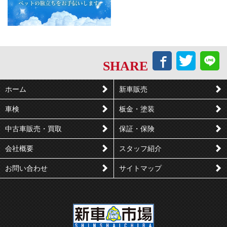
Facebook
Twitt
L
SHARE
で
で
シ
つ
ホーム
新車販売
ェ
ぶ
車検
板金・塗装
ア
や
す
く
中古車販売・買取
保証・保険
る
会社概要
スタッフ紹介
お問い合わせ
サイトマップ