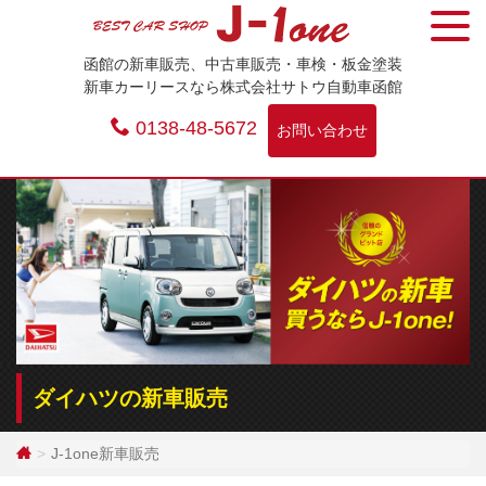
Skip
to
函館の新車販売、中古車販売・車検・板金塗装
content
新車カーリースなら株式会社サトウ自動車函館
0138-48-5672
お問い合わせ
ダイハツの新車販売
J-1one新車販売