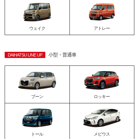
ウェイク
アトレー
小型・普通車
DAIHATSU LINE UP
ブーン
ロッキー
トール
メビウス