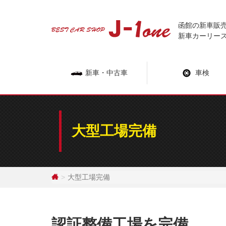
Skip
to
函館の新車販
content
新車カーリー
新車・中古車
車検
大型工場完備
大型工場完備
認証整備工場を完備