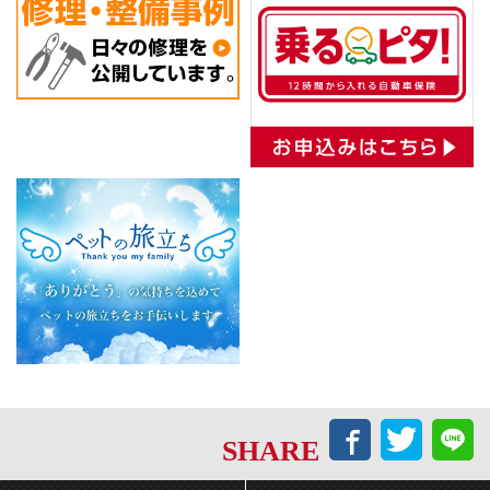
Facebook
Twitt
L
SHARE
で
で