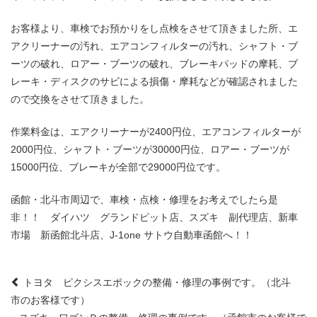
お客様より、車検でお預かりをし点検をさせて頂きました所、エ
アクリーナーの汚れ、エアコンフィルターの汚れ、シャフト・ブ
ーツの破れ、ロアー・ブーツの破れ、ブレーキパッドの摩耗、ブ
レーキ・ディスクのサビによる損傷・摩耗などが確認されました
ので交換をさせて頂きました。
作業料金は、エアクリーナーが2400円位、エアコンフィルターが
2000円位、シャフト・ブーツが30000円位、ロアー・ブーツが
15000円位、ブレーキが全部で29000円位です。
函館・北斗市周辺で、車検・点検・修理をお考えでしたら是
非！！ ダイハツ グランドピット店、スズキ 副代理店、新車
市場 新函館北斗店、J-1one サトウ自動車函館へ！！
Post
トヨタ ピクシスエポックの整備・修理の事例です。（北斗
市のお客様です）
navigation