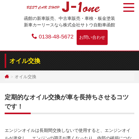
Skip
to
函館の新車販売、中古車販売・車検・板金塗装
content
新車カーリースなら株式会社サトウ自動車函館
0138-48-5672
お問い合わせ
オイル交換
オイル交換
定期的なオイル交換が車を長持ちさせるコツ
です！
エンジンオイルは長期間交換しないで使用すると、エンジンオイ
ルが老化し、 エンジンの調子が悪くなったり、内部の破損につな