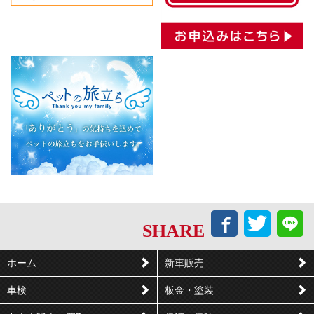
Facebook
Twitt
L
SHARE
で
で
シ
つ
ホーム
新車販売
ェ
ぶ
車検
板金・塗装
ア
や