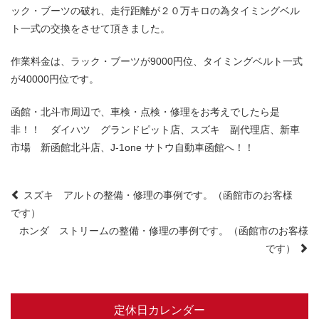
ック・ブーツの破れ、走行距離が２０万キロの為タイミングベル
ト一式の交換をさせて頂きました。
作業料金は、ラック・ブーツが9000円位、タイミングベルト一式
が40000円位です。
函館・北斗市周辺で、車検・点検・修理をお考えでしたら是
非！！ ダイハツ グランドピット店、スズキ 副代理店、新車
市場 新函館北斗店、J-1one サトウ自動車函館へ！！
Post
スズキ アルトの整備・修理の事例です。（函館市のお客様
です）
navigation
ホンダ ストリームの整備・修理の事例です。（函館市のお客様
です）
定休日カレンダー