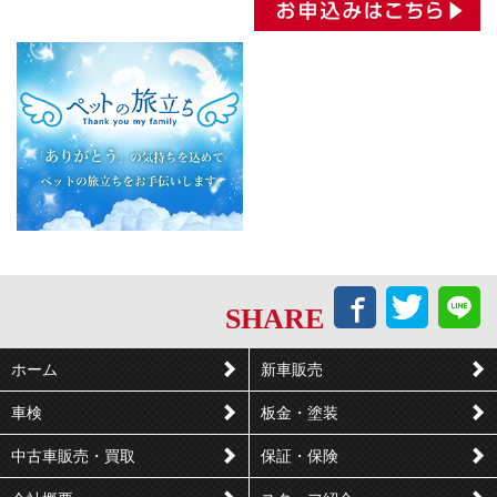
Facebook
Twitt
L
SHARE
で
で
シ
つ
ホーム
新車販売
ェ
ぶ
車検
板金・塗装
ア
や
す
く
中古車販売・買取
保証・保険
る