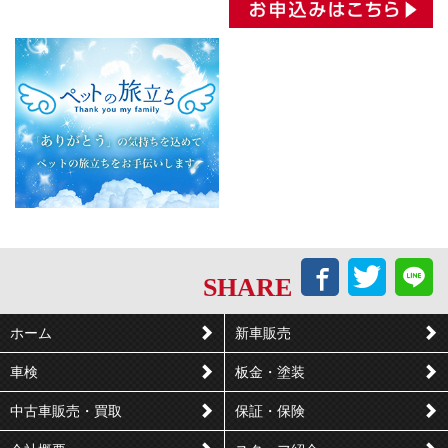
Facebook
Twitt
L
SHARE
で
で
シ
つ
ホーム
新車販売
ェ
ぶ
車検
板金・塗装
ア
や
す
く
中古車販売・買取
保証・保険
る