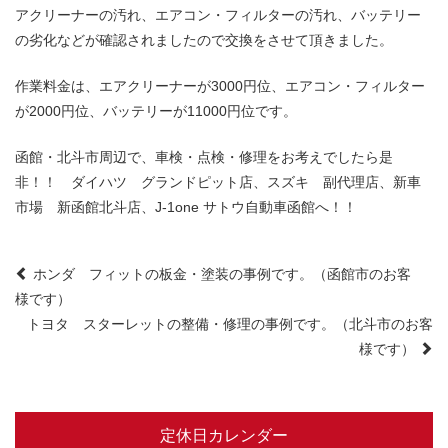
アクリーナーの汚れ、エアコン・フィルターの汚れ、バッテリー
の劣化などが確認されましたので交換をさせて頂きました。
作業料金は、エアクリーナーが3000円位、エアコン・フィルター
が2000円位、バッテリーが11000円位です。
函館・北斗市周辺で、車検・点検・修理をお考えでしたら是
非！！ ダイハツ グランドピット店、スズキ 副代理店、新車
市場 新函館北斗店、J-1one サトウ自動車函館へ！！
Post
ホンダ フィットの板金・塗装の事例です。（函館市のお客
様です）
navigation
トヨタ スターレットの整備・修理の事例です。（北斗市のお客
様です）
定休日カレンダー