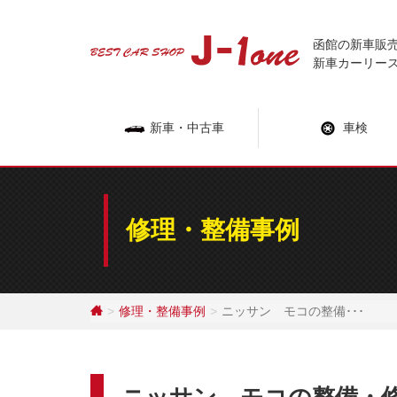
Skip
to
函館の新車販
content
新車カーリー
新車・中古車
車検
修理・整備事例
修理・整備事例
ニッサン モコの整備･･･