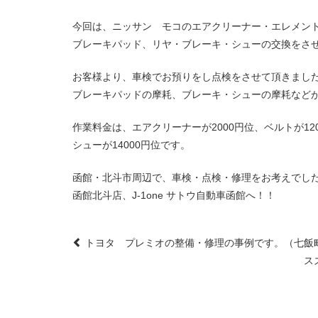
今回は、ニッサン モコのエアクリーナー・エレメン
ブレーキパッド、リヤ・ブレーキ・シューの交換をさ
お客様より、車検でお預りをし点検をさせて頂きまし
ブレーキパッドの摩耗、ブレーキ・シューの摩耗など
作業料金は、エアクリーナーが2000円位、ベルトが12
シューが14000円位です。
函館・北斗市周辺で、車検・点検・修理をお考えでし
函館北斗店、J-1one サトウ自動車函館へ！！
Post
トヨタ プレミオの整備・修理の事例です。（七飯
ス
navigation