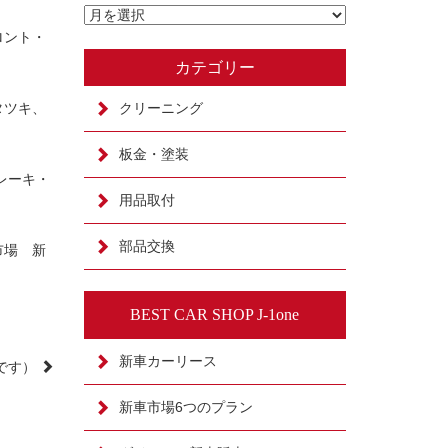
ロント・
カテゴリー
クリーニング
タツキ、
板金・塗装
ブレーキ・
用品取付
部品交換
市場 新
BEST CAR SHOP J-1one
新車カーリース
です）
新車市場6つのプラン