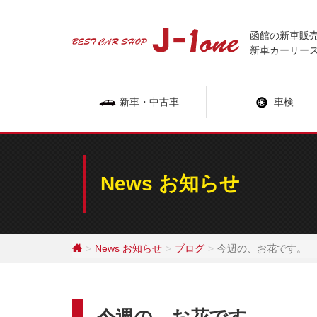
Skip
to
函館の新車販
content
新車カーリー
新車・中古車
車検
News お知らせ
News お知らせ
ブログ
今週の、お花です。