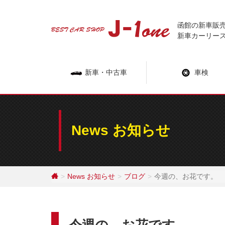
Skip
to
函館の新車販
content
新車カーリー
新車・中古車
車検
News お知らせ
News お知らせ
ブログ
今週の、お花です。