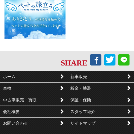
Facebook
Twitt
L
SHARE
で
で
シ
つ
ホーム
新車販売
ェ
ぶ
車検
板金・塗装
ア
や
す
く
中古車販売・買取
保証・保険
る
会社概要
スタッフ紹介
お問い合わせ
サイトマップ