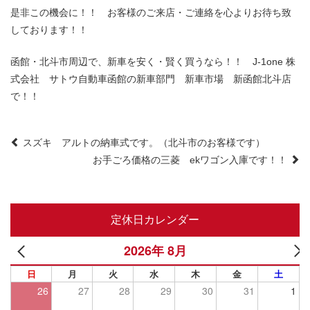
是非この機会に！！ お客様のご来店・ご連絡を心よりお待ち致
しております！！
函館・北斗市周辺で、新車を安く・賢く買うなら！！ J-1one 株
式会社 サトウ自動車函館の新車部門 新車市場 新函館北斗店
で！！
Post
スズキ アルトの納車式です。（北斗市のお客様です）
お手ごろ価格の三菱 ekワゴン入庫です！！
navigation
定休日カレンダー
2026年 8月
日
月
火
水
木
金
土
26
27
28
29
30
31
1