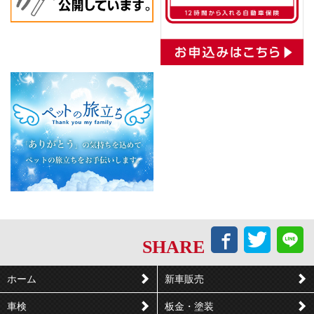
Facebook
Twitt
L
SHARE
で
で
シ
つ
ホーム
新車販売
ェ
ぶ
車検
板金・塗装