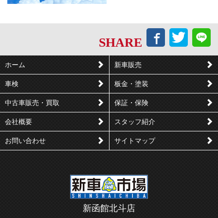
Facebook
Twitt
L
SHARE
で
で
シ
つ
ホーム
新車販売
ェ
ぶ
車検
板金・塗装
ア
や
す
く
中古車販売・買取
保証・保険
る
会社概要
スタッフ紹介
お問い合わせ
サイトマップ
新函館北斗店